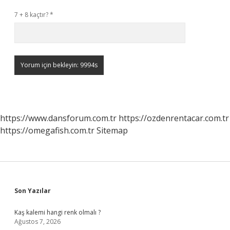
7 + 8 kaçtır?
*
https://www.dansforum.com.tr
https://ozdenrentacar.com.tr
https://omegafish.com.tr
Sitemap
Sidebar
Son Yazılar
Kaş kalemi hangi renk olmalı ?
Ağustos 7, 2026