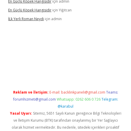
En Güçlü Köpek Hangisidir
için
admin
En Güçlü Köpek Hangisidir
için
Yiğitcan
İLk Yerli Roman Neydi
için
admin
betgiris.org/
betbox
betexper bahis
Reklam ve İletişim:
E-mail:
backlinkpaneli@gmail.com
Teams:
forumhizmeti@gmail.com
Whatsapp: 0262 606 0 726
Telegram:
@karabul
Yasal Uyarı:
Sitemiz, 5651 Sayılı Kanun gereğince Bilgi Teknolojileri
ve İletişim Kurumu (BTK) tarafından onaylanmış bir Yer Sağlayıcı
olarak hizmet vermektedir. Bu nedenle, sitedeki içerikleri proaktif