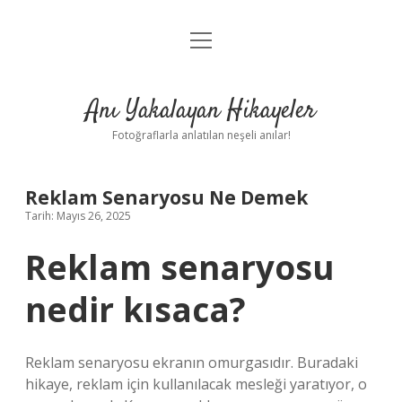
menüyü
Anasayfa
aç
Gizlilik Politikası
Anı Yakalayan Hikayeler
Yasal Uyarı
Fotoğraflarla anlatılan neşeli anılar!
Hakkımızda
Reklam Senaryosu Ne Demek
Tarih: Mayıs 26, 2025
Reklam senaryosu
nedir kısaca?
Reklam senaryosu ekranın omurgasıdır. Buradaki
hikaye, reklam için kullanılacak mesleği yaratıyor, o