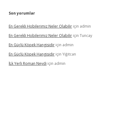
Son yorumlar
En Gerekli Hobilerimiz Neler Olabilir
için
admin
En Gerekli Hobilerimiz Neler Olabilir
için
Tuncay
En Güçlü Köpek Hangisidir
için
admin
En Güçlü Köpek Hangisidir
için
Yiğitcan
İLk Yerli Roman Neydi
için
admin
iris.org/
betbox
betexper bahis