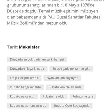
grubunun sanatçılarından biri. 8 Mayıs 1978’de
Düzce’de doğdu. Temel müzik eğitimini müzisyen
olan babasından aldı. PAÜ Güzel Sanatlar Fakültesi
Müzik Bölümü’nden mezun oldu.
Tarih:
Makaleler
Dünyada en çok dinlenen şarkı hangisi
Dünyadaki ilk şarkı nedir
En eski şarkı ne zaman çıktı
Eralp Görgün kimdir
İsyankarı kim söylüyor
Rubato hangi kanalda
Rubato kiminle evlendi
Rubato ne calıyor
Rubato ne oldu
Rubato ne tarz
Rubato ne zaman kuruldu
Rubato Özer kaç yaşında