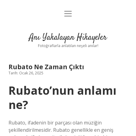
menüyü
Anasayfa
aç
Gizlilik Politikası
Anı Yakalayan Hikayeler
Yasal Uyarı
Fotoğraflarla anlatılan neşeli anılar!
Hakkımızda
Rubato Ne Zaman Çıktı
Tarih: Ocak 26, 2025
Rubato’nun anlamı
ne?
Rubato, ifadenin bir parçası olan müziğin
şekillendirilmesidir. Rubato genellikle en geniş