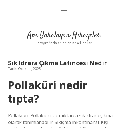
menüyü
Anasayfa
aç
Gizlilik Politikası
Anı Yakalayan Hikayeler
Yasal Uyarı
Fotoğraflarla anlatılan neşeli anılar!
Hakkımızda
Sık Idrara Çıkma Latincesi Nedir
Tarih: Ocak 11, 2025
Pollaküri nedir
tıpta?
Pollakiüri: Pollakiüri, az miktarda sık idrara çıkma
olarak tanımlanabilir. Sıkışma inkontinansı: Kişi