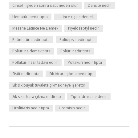
Cinsel ilişkiden sonra sistit neden olur
Dansite nedir
Hematüri nedir tıpta
Latince çiş ne demek
Mesane Latince Ne Demek
Piyeloseptyl nedir
Pnömatüri nedir tıpta
Polidipsi nedir tıpta
Poliüri ne demek tıpta
Poliüri nedir tıpta
Pollaküri nasıl tedavi edilir
Pollaküri nedir tıpta
Sistit nedir tıpta
Sık idrara çıkma nedir tıp
Sık sık büyük tuvalete çıkmak neye işarettir
Sık sık idrara çıkma nedir tıp
Tıpta idrara ne denir
Ürolitiazis nedir tıpta
Üromisin nedir