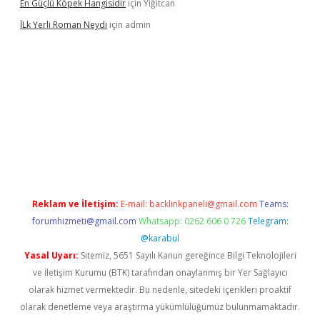
En Güçlü Köpek Hangisidir
için
Yiğitcan
İLk Yerli Roman Neydi
için
admin
iris.org/
betbox
betexper bahis
Reklam ve İletişim:
E-mail:
backlinkpaneli@gmail.com
Teams:
forumhizmeti@gmail.com
Whatsapp: 0262 606 0 726
Telegram:
@karabul
Yasal Uyarı:
Sitemiz, 5651 Sayılı Kanun gereğince Bilgi Teknolojileri
ve İletişim Kurumu (BTK) tarafından onaylanmış bir Yer Sağlayıcı
olarak hizmet vermektedir. Bu nedenle, sitedeki içerikleri proaktif
olarak denetleme veya araştırma yükümlülüğümüz bulunmamaktadır.