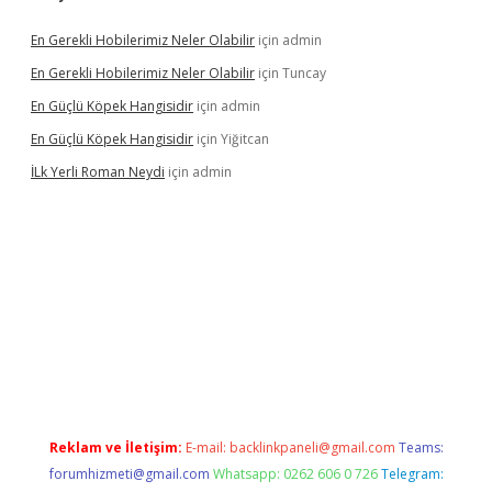
En Gerekli Hobilerimiz Neler Olabilir
için
admin
En Gerekli Hobilerimiz Neler Olabilir
için
Tuncay
En Güçlü Köpek Hangisidir
için
admin
En Güçlü Köpek Hangisidir
için
Yiğitcan
İLk Yerli Roman Neydi
için
admin
iris.org/
betbox
betexper bahis
Reklam ve İletişim:
E-mail:
backlinkpaneli@gmail.com
Teams:
forumhizmeti@gmail.com
Whatsapp: 0262 606 0 726
Telegram: