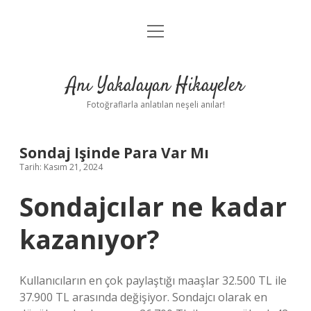
menüyü
Anasayfa
aç
Gizlilik Politikası
Anı Yakalayan Hikayeler
Yasal Uyarı
Fotoğraflarla anlatılan neşeli anılar!
Hakkımızda
Sondaj Işinde Para Var Mı
Tarih: Kasım 21, 2024
Sondajcılar ne kadar
kazanıyor?
Kullanıcıların en çok paylaştığı maaşlar 32.500 TL ile
37.900 TL arasında değişiyor. Sondajcı olarak en