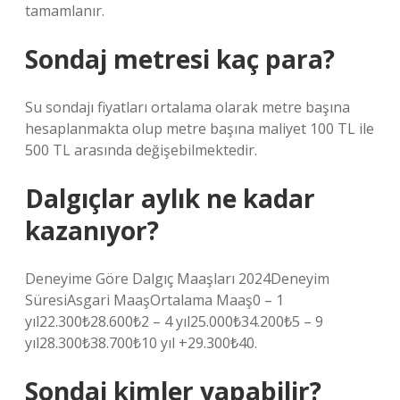
tamamlanır.
Sondaj metresi kaç para?
Su sondajı fiyatları ortalama olarak metre başına
hesaplanmakta olup metre başına maliyet 100 TL ile
500 TL arasında değişebilmektedir.
Dalgıçlar aylık ne kadar
kazanıyor?
Deneyime Göre Dalgıç Maaşları 2024Deneyim
SüresiAsgari MaaşOrtalama Maaş0 – 1
yıl22.300₺28.600₺2 – 4 yıl25.000₺34.200₺5 – 9
yıl28.300₺38.700₺10 yıl +29.300₺40.
Sondaj kimler yapabilir?