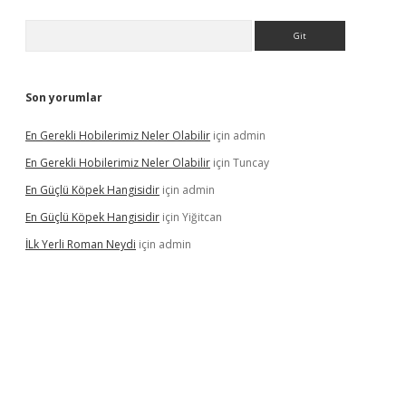
Arama
Son yorumlar
En Gerekli Hobilerimiz Neler Olabilir
için
admin
En Gerekli Hobilerimiz Neler Olabilir
için
Tuncay
En Güçlü Köpek Hangisidir
için
admin
En Güçlü Köpek Hangisidir
için
Yiğitcan
İLk Yerli Roman Neydi
için
admin
iris.org/
betbox
betexper bahis