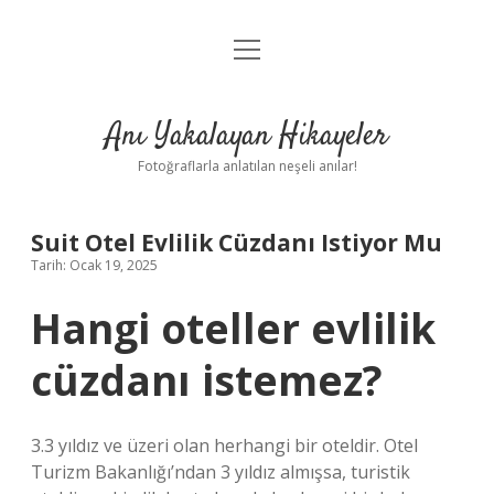
menüyü
Anasayfa
aç
Gizlilik Politikası
Anı Yakalayan Hikayeler
Yasal Uyarı
Fotoğraflarla anlatılan neşeli anılar!
Hakkımızda
Suit Otel Evlilik Cüzdanı Istiyor Mu
Tarih: Ocak 19, 2025
Hangi oteller evlilik
cüzdanı istemez?
3.3 yıldız ve üzeri olan herhangi bir oteldir. Otel
Turizm Bakanlığı’ndan 3 yıldız almışsa, turistik