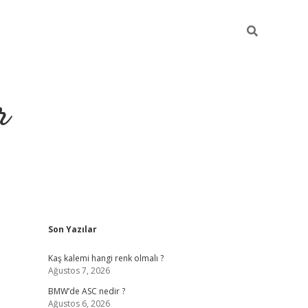
r
Sidebar
Son Yazılar
https://elexb
Kaş kalemi hangi renk olmalı ?
Ağustos 7, 2026
BMW’de ASC nedir ?
Ağustos 6, 2026