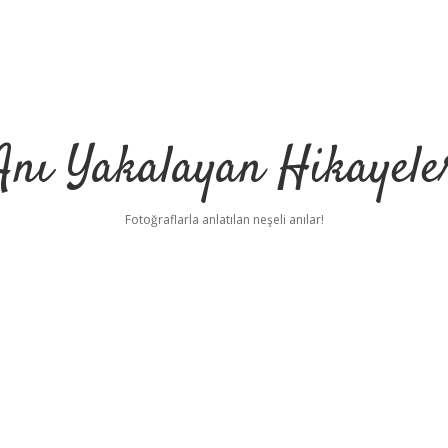
Anı Yakalayan Hikayele
Fotoğraflarla anlatılan neşeli anılar!