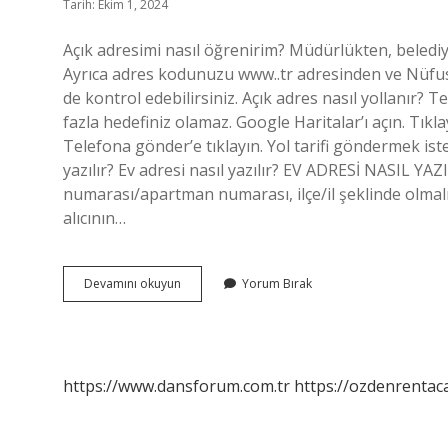
Tarih: Ekim 1, 2024
Açık adresimi nasıl öğrenirim? Müdürlükten, beledi
Ayrıca adres kodunuzu www..tr adresinden ve Nüfus
de kontrol edebilirsiniz. Açık adres nasıl yollanır? 
fazla hedefiniz olamaz. Google Haritalar’ı açın. Tıkla
Telefona gönder’e tıklayın. Yol tarifi göndermek iste
yazılır? Ev adresi nasıl yazılır? EV ADRESİ NASIL YAZ
numarası/apartman numarası, ilçe/il şeklinde olmalıd
alıcının…
Açık
Devamını okuyun
Yorum Bırak
Adresim
Nedir
https://www.dansforum.com.tr
https://ozdenrentaca