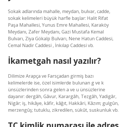
Sokak adlarında mahalle, meydan, bulvar, cadde,
sokak kelimeleri büyük harfle başlar: Halit Rifat
Paşa Mahallesi, Yunus Emre Mahallesi, Karaköy
Meydanı, Zafer Meydanı, Gazi Mustafa Kemal
Bulvarı, Ziya Gökalp Bulvarı, Nene Hatun Caddesi,
Cemal Nadir Caddesi , İnkılap Caddesi vb.
İkametgah nasıl yazılır?
Dilimize Arapça ve Farsçadan girmiş bazı
kelimelerde ise, özel isimlerde bulunan g ve k
ünsüzlerinden sonra gelen a ve u ünsüzlerine
dayanır: dergâh, Gâvur, Karargâh, Tezgâh, Yadigâr,
Nigâr; iş, hikâye, kâfir, kâğıt, Hakkâri, Kâzım; gulgûn,
merzengûş; tutuklu, zikredilen, sükût, suskunluk vb.
TC kimlik numarası ile adres