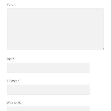
Yorum
İsim*
E-Posta*
Web Sitesi