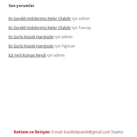
Son yorumlar
En Gerekli Hobilerimiz Neler Olabilir
için
admin
En Gerekli Hobilerimiz Neler Olabilir
için
Tuncay
En Güçlü Köpek Hangisidir
için
admin
En Güçlü Köpek Hangisidir
için
Yiğitcan
İLk Yerli Roman Neydi
için
admin
iris.org/
betbox
betexper bahis
Reklam ve İletişim:
E-mail:
backlinkpaneli@gmail.com
Teams: