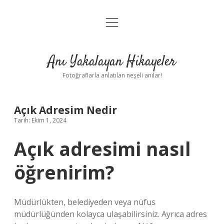
menüyü
Anasayfa
aç
Gizlilik Politikası
Anı Yakalayan Hikayeler
Yasal Uyarı
Fotoğraflarla anlatılan neşeli anılar!
Hakkımızda
Açık Adresim Nedir
Tarih: Ekim 1, 2024
Açık adresimi nasıl
öğrenirim?
Müdürlükten, belediyeden veya nüfus
müdürlüğünden kolayca ulaşabilirsiniz. Ayrıca adres