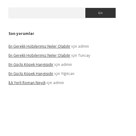
Arama
Son yorumlar
En Gerekli Hobilerimiz Neler Olabilir
için
admin
En Gerekli Hobilerimiz Neler Olabilir
için
Tuncay
En Güçlü Köpek Hangisidir
için
admin
En Güçlü Köpek Hangisidir
için
Yiğitcan
İLk Yerli Roman Neydi
için
admin
ps://elexbetgiris.org/
betbox
betexper bahis