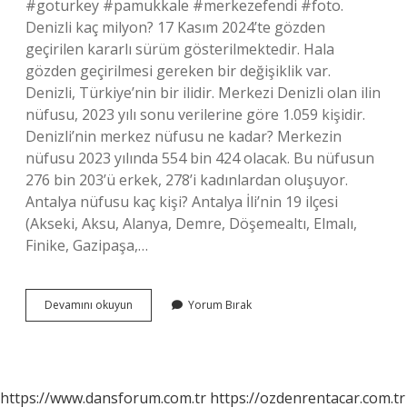
#goturkey #pamukkale #merkezefendi #foto.
Denizli kaç milyon? 17 Kasım 2024’te gözden
geçirilen kararlı sürüm gösterilmektedir. Hala
gözden geçirilmesi gereken bir değişiklik var.
Denizli, Türkiye’nin bir ilidir. Merkezi Denizli olan ilin
nüfusu, 2023 yılı sonu verilerine göre 1.059 kişidir.
Denizli’nin merkez nüfusu ne kadar? Merkezin
nüfusu 2023 yılında 554 bin 424 olacak. Bu nüfusun
276 bin 203’ü erkek, 278’i kadınlardan oluşuyor.
Antalya nüfusu kaç kişi? Antalya İli’nin 19 ilçesi
(Akseki, Aksu, Alanya, Demre, Döşemealtı, Elmalı,
Finike, Gazipaşa,…
Pamukkale
Devamını okuyun
Yorum Bırak
Nüfusu
Kaç
Kişi
https://www.dansforum.com.tr
https://ozdenrentacar.com.tr