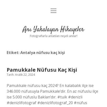
menüyü
Anasayfa
aç
Gizlilik Politikası
Anı Yakalayan Hikayeler
Yasal Uyarı
Fotoğraflarla anlatılan neşeli anılar!
Hakkımızda
Etiket:
Antalya nüfusu kaç kişi
Pamukkale Nüfusu Kaç Kişi
Tarih: Aralık 22, 2024
Pamukkale nüfusu kaç 2024? En kalabalık ilçe ise
346.000 nüfusuyla Pamukkale’dir. En az nüfuslu ilçe
ise 5.000 nüfuslu Baklan’dır. #tuik #denizli
#denizlifotograf #denizlifotograf_20 #nüfus