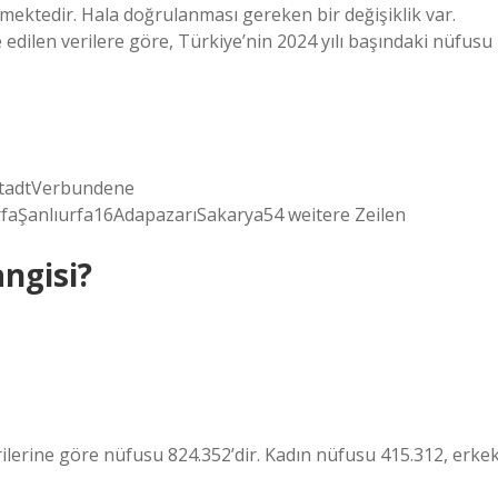
mektedir. Hala doğrulanması gereken bir değişiklik var.
edilen verilere göre, Türkiye’nin 2024 yılı başındaki nüfusu
eStadtVerbundene
aŞanlıurfa16AdapazarıSakarya54 weitere Zeilen
angisi?
lerine göre nüfusu 824.352’dir. Kadın nüfusu 415.312, erke