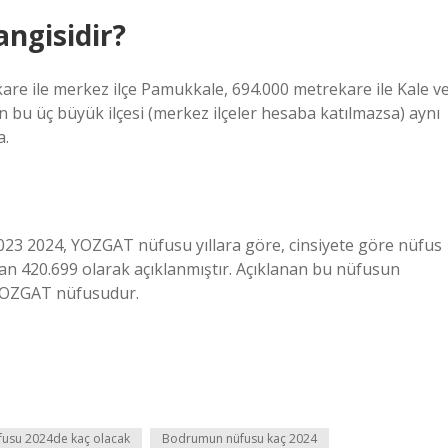
angisidir?
kare ile merkez ilçe Pamukkale, 694.000 metrekare ile Kale v
in bu üç büyük ilçesi (merkez ilçeler hesaba katılmazsa) aynı
a.
23 2024, YOZGAT nüfusu yıllara göre, cinsiyete göre nüfus
ından 420.699 olarak açıklanmıştır. Açıklanan bu nüfusun
 YOZGAT nüfusudur.
fusu 2024de kaç olacak
Bodrumun nüfusu kaç 2024