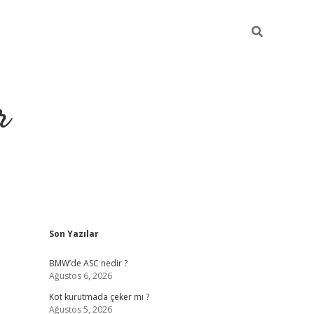
r
Sidebar
Son Yazılar
https://elexbetgiris
BMW’de ASC nedir ?
Ağustos 6, 2026
Kot kurutmada çeker mi ?
Ağustos 5, 2026