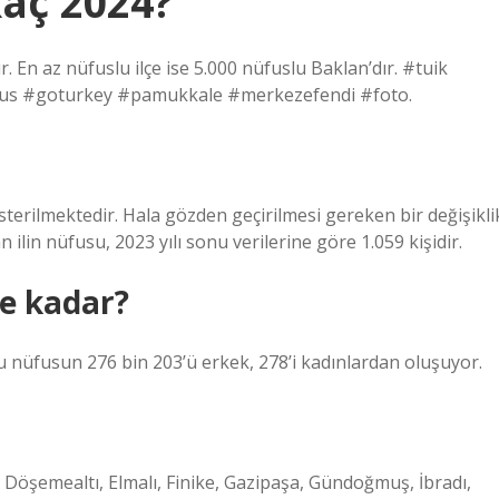
aç 2024?
. En az nüfuslu ilçe ise 5.000 nüfuslu Baklan’dır. #tuik
nüfus #goturkey #pamukkale #merkezefendi #foto.
terilmektedir. Hala gözden geçirilmesi gereken bir değişikli
an ilin nüfusu, 2023 yılı sonu verilerine göre 1.059 kişidir.
ne kadar?
u nüfusun 276 bin 203’ü erkek, 278’i kadınlardan oluşuyor.
e, Döşemealtı, Elmalı, Finike, Gazipaşa, Gündoğmuş, İbradı,