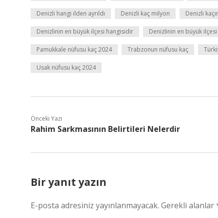
Denizli hangi ilden ayrıldı
Denizli kaç milyon
Denizli kaçı
Denizlinin en büyük ilçesi hangisidir
Denizlinin en büyük ilçesi
Pamukkale nüfusu kaç 2024
Trabzonun nüfusu kaç
Türk
Usak nüfusu kaç 2024
Önceki Yazı
Rahim Sarkmasının Belirtileri Nelerdir
Bir yanıt yazın
E-posta adresiniz yayınlanmayacak.
Gerekli alanlar