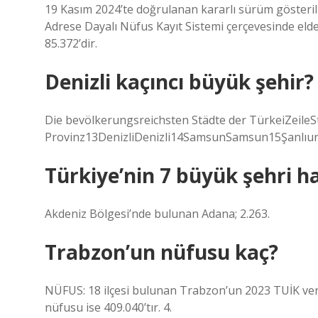
19 Kasım 2024’te doğrulanan kararlı sürüm gösteril
Adrese Dayalı Nüfus Kayıt Sistemi çerçevesinde elde 
85.372’dir.
Denizli kaçıncı büyük şehir?
Die bevölkerungsreichsten Städte der TürkeiZeil
Provinz13DenizliDenizli14SamsunSamsun15Şanlıurf
Türkiye’nin 7 büyük şehri h
Akdeniz Bölgesi’nde bulunan Adana; 2.263.
Trabzon’un nüfusu kaç?
NÜFUS: 18 ilçesi bulunan Trabzon’un 2023 TUİK veri
nüfusu ise 409.040’tır. 4.