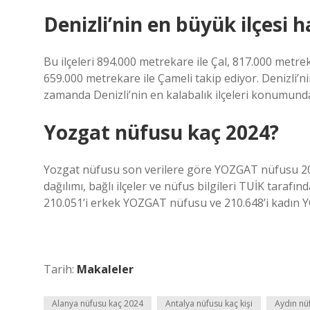
Denizli’nin en büyük ilçesi h
Bu ilçeleri 894.000 metrekare ile Çal, 817.000 metre
659.000 metrekare ile Çameli takip ediyor. Denizli’n
zamanda Denizli’nin en kalabalık ilçeleri konumund
Yozgat nüfusu kaç 2024?
Yozgat nüfusu son verilere göre YOZGAT nüfusu 20
dağılımı, bağlı ilçeler ve nüfus bilgileri TUİK taraf
210.051’i erkek YOZGAT nüfusu ve 210.648’i kadın
Tarih:
Makaleler
Alanya nüfusu kaç 2024
Antalya nüfusu kaç kişi
Aydın nü