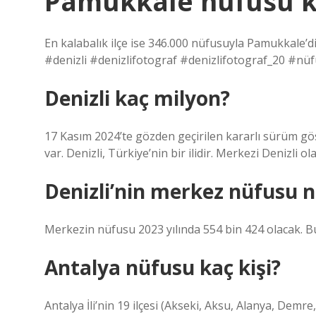
Pamukkale nüfusu k
En kalabalık ilçe ise 346.000 nüfusuyla Pamukkale’dir
#denizli #denizlifotograf #denizlifotograf_20 #
Denizli kaç milyon?
17 Kasım 2024’te gözden geçirilen kararlı sürüm gös
var. Denizli, Türkiye’nin bir ilidir. Merkezi Denizli ol
Denizli’nin merkez nüfusu 
Merkezin nüfusu 2023 yılında 554 bin 424 olacak. B
Antalya nüfusu kaç kişi?
Antalya İli’nin 19 ilçesi (Akseki, Aksu, Alanya, Demr