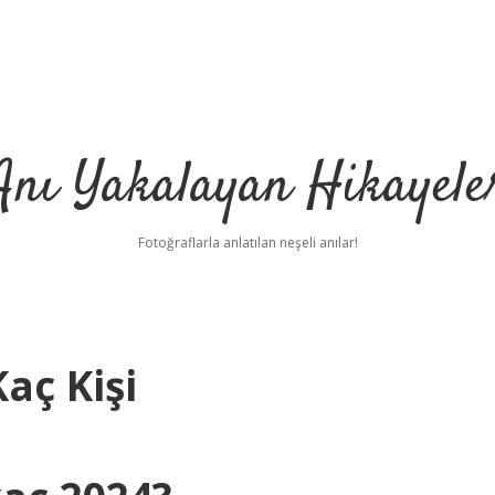
Anı Yakalayan Hikayele
Fotoğraflarla anlatılan neşeli anılar!
aç Kişi