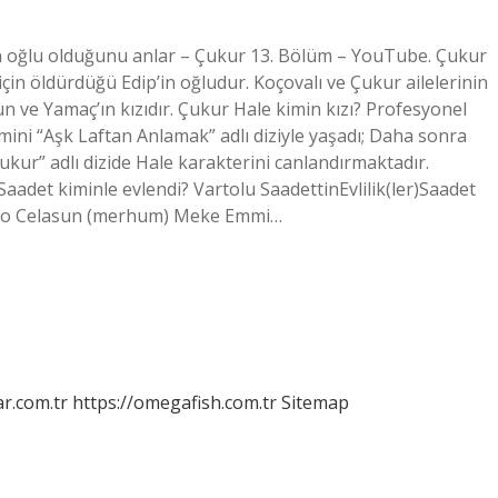
’in oğlu olduğunu anlar – Çukur 13. Bölüm – YouTube. Çukur
için öldürdüğü Edip’in oğludur. Koçovalı ve Çukur ailelerinin
sun ve Yamaç’ın kızıdır. Çukur Hale kimin kızı? Profesyonel
mini “Aşk Laftan Anlamak” adlı diziyle yaşadı; Daha sonra
“Çukur” adlı dizide Hale karakterini canlandırmaktadır.
Saadet kiminle evlendi? Vartolu SaadettinEvlilik(ler)Saadet
Aliço Celasun (merhum) Meke Emmi…
r.com.tr
https://omegafish.com.tr
Sitemap