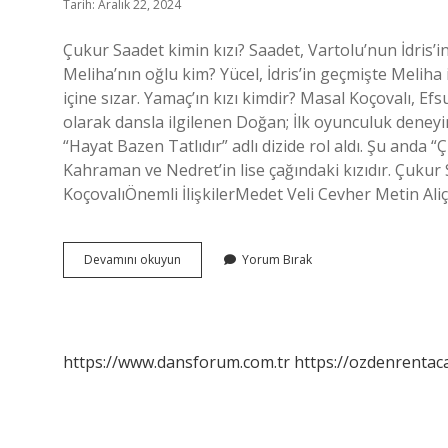
Tarih: Aralık 22, 2024
Çukur Saadet kimin kızı? Saadet, Vartolu’nun İdris
Meliha’nın oğlu kim? Yücel, İdris’in geçmişte Meliha 
içine sızar. Yamaç’ın kızı kimdir? Masal Koçovalı, Ef
olarak dansla ilgilenen Doğan; İlk oyunculuk deneyi
“Hayat Bazen Tatlıdır” adlı dizide rol aldı. Şu anda 
Kahraman ve Nedret’in lise çağındaki kızıdır. Çukur 
KoçovalıÖnemli İlişkilerMedet Veli Cevher Metin 
Yamaç
Devamını okuyun
Yorum Bırak
In
Çocuğu
Kimden
https://www.dansforum.com.tr
https://ozdenrentaca