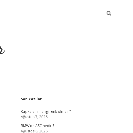
r
Sidebar
Son Yazılar
https://elexb
Kaş kalemi hangi renk olmalı ?
Ağustos 7, 2026
BMW’de ASC nedir ?
Ağustos 6, 2026