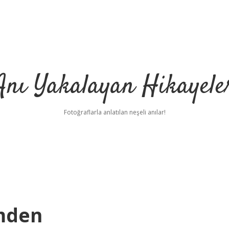
Anı Yakalayan Hikayele
Fotoğraflarla anlatılan neşeli anılar!
mden