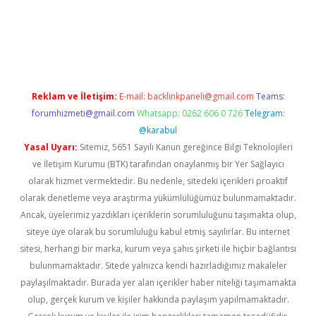
tgiris.org/
betbox
betexper bahis
Reklam ve İletişim:
E-mail:
backlinkpaneli@gmail.com
Teams:
forumhizmeti@gmail.com
Whatsapp: 0262 606 0 726
Telegram:
@karabul
Yasal Uyarı:
Sitemiz, 5651 Sayılı Kanun gereğince Bilgi Teknolojileri
ve İletişim Kurumu (BTK) tarafından onaylanmış bir Yer Sağlayıcı
olarak hizmet vermektedir. Bu nedenle, sitedeki içerikleri proaktif
olarak denetleme veya araştırma yükümlülüğümüz bulunmamaktadır.
Ancak, üyelerimiz yazdıkları içeriklerin sorumluluğunu taşımakta olup,
siteye üye olarak bu sorumluluğu kabul etmiş sayılırlar. Bu internet
sitesi, herhangi bir marka, kurum veya şahıs şirketi ile hiçbir bağlantısı
bulunmamaktadır. Sitede yalnızca kendi hazırladığımız makaleler
paylaşılmaktadır. Burada yer alan içerikler haber niteliği taşımamakta
olup, gerçek kurum ve kişiler hakkında paylaşım yapılmamaktadır.