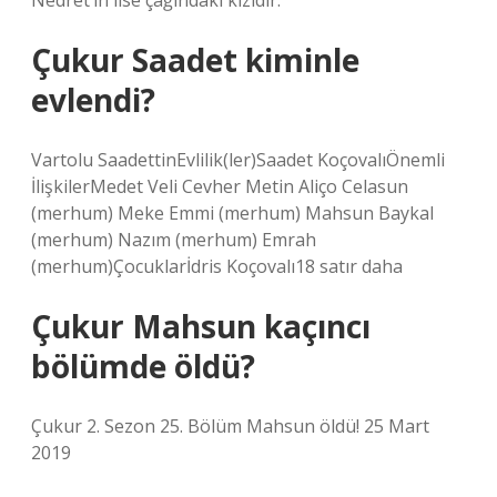
Nedret’in lise çağındaki kızıdır.
Çukur Saadet kiminle
evlendi?
Vartolu SaadettinEvlilik(ler)Saadet KoçovalıÖnemli
İlişkilerMedet Veli Cevher Metin Aliço Celasun
(merhum) Meke Emmi (merhum) Mahsun Baykal
(merhum) Nazım (merhum) Emrah
(merhum)Çocuklarİdris Koçovalı18 satır daha
Çukur Mahsun kaçıncı
bölümde öldü?
Çukur 2. Sezon 25. Bölüm Mahsun öldü! 25 Mart
2019