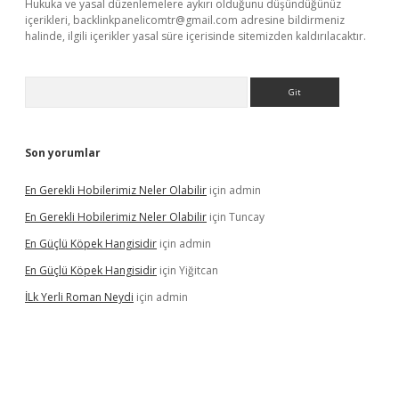
Hukuka ve yasal düzenlemelere aykırı olduğunu düşündüğünüz
içerikleri,
backlinkpanelicomtr@gmail.com
adresine bildirmeniz
halinde, ilgili içerikler yasal süre içerisinde sitemizden kaldırılacaktır.
Arama
Son yorumlar
En Gerekli Hobilerimiz Neler Olabilir
için
admin
En Gerekli Hobilerimiz Neler Olabilir
için
Tuncay
En Güçlü Köpek Hangisidir
için
admin
En Güçlü Köpek Hangisidir
için
Yiğitcan
İLk Yerli Roman Neydi
için
admin