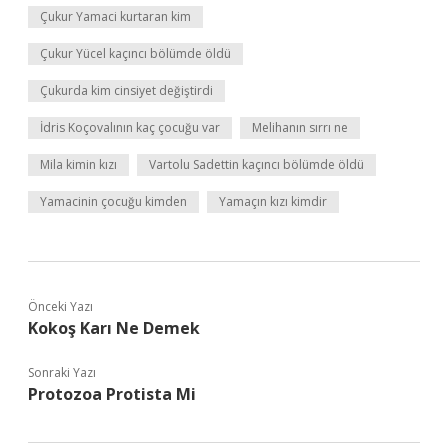
Çukur Yamaci kurtaran kim
Çukur Yücel kaçıncı bölümde öldü
Çukurda kim cinsiyet değiştirdi
İdris Koçovalının kaç çocuğu var
Melihanın sırrı ne
Mila kimin kızı
Vartolu Sadettin kaçıncı bölümde öldü
Yamacinin çocuğu kimden
Yamaçın kızı kimdir
Önceki Yazı
Kokoş Karı Ne Demek
Sonraki Yazı
Protozoa Protista Mi