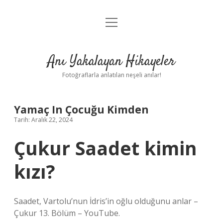
menüyü
Anasayfa
aç
Gizlilik Politikası
Anı Yakalayan Hikayeler
Yasal Uyarı
Fotoğraflarla anlatılan neşeli anılar!
Hakkımızda
Yamaç In Çocuğu Kimden
Tarih: Aralık 22, 2024
Çukur Saadet kimin
kızı?
Saadet, Vartolu’nun İdris’in oğlu olduğunu anlar –
Çukur 13. Bölüm – YouTube.