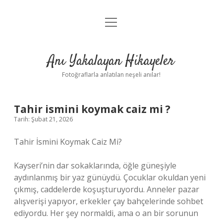
menüyü
Anasayfa
aç
Gizlilik Politikası
Anı Yakalayan Hikayeler
Yasal Uyarı
Fotoğraflarla anlatılan neşeli anılar!
Hakkımızda
Tahir ismini koymak caiz mi ?
Tarih: Şubat 21, 2026
Tahir İsmini Koymak Caiz Mi?
Kayseri’nin dar sokaklarında, öğle güneşiyle
aydınlanmış bir yaz günüydü. Çocuklar okuldan yeni
çıkmış, caddelerde koşuşturuyordu. Anneler pazar
alışverişi yapıyor, erkekler çay bahçelerinde sohbet
ediyordu. Her şey normaldi, ama o an bir sorunun