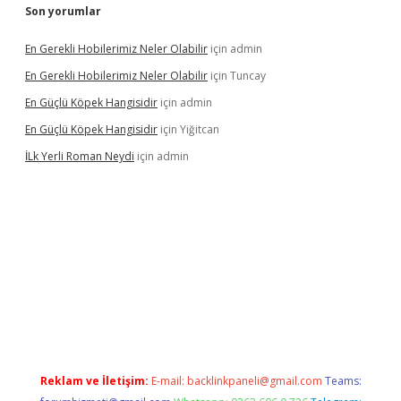
Son yorumlar
En Gerekli Hobilerimiz Neler Olabilir
için
admin
En Gerekli Hobilerimiz Neler Olabilir
için
Tuncay
En Güçlü Köpek Hangisidir
için
admin
En Güçlü Köpek Hangisidir
için
Yiğitcan
İLk Yerli Roman Neydi
için
admin
elexbetgiris.org/
betbox
betexper bahis
Reklam ve İletişim:
E-mail:
backlinkpaneli@gmail.com
Teams: