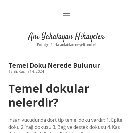
menüyü
Anasayfa
aç
Gizlilik Politikası
Anı Yakalayan Hikayeler
Yasal Uyarı
Fotoğraflarla anlatılan neşeli anılar!
Hakkımızda
Temel Doku Nerede Bulunur
Tarih: Kasım 14, 2024
Temel dokular
nelerdir?
İnsan vücudunda dört tip temel doku vardır: 1. Epitel
doku 2. Yağ dokusu 3. Bağ ve destek dokusu 4. Kas