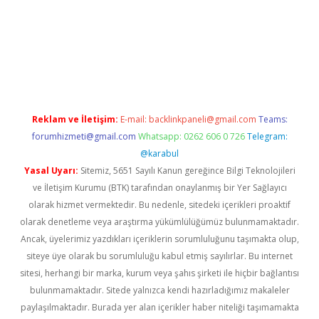
iris.org/
betbox
betexper bahis
Reklam ve İletişim:
E-mail:
backlinkpaneli@gmail.com
Teams:
forumhizmeti@gmail.com
Whatsapp: 0262 606 0 726
Telegram:
@karabul
Yasal Uyarı:
Sitemiz, 5651 Sayılı Kanun gereğince Bilgi Teknolojileri
ve İletişim Kurumu (BTK) tarafından onaylanmış bir Yer Sağlayıcı
olarak hizmet vermektedir. Bu nedenle, sitedeki içerikleri proaktif
olarak denetleme veya araştırma yükümlülüğümüz bulunmamaktadır.
Ancak, üyelerimiz yazdıkları içeriklerin sorumluluğunu taşımakta olup,
siteye üye olarak bu sorumluluğu kabul etmiş sayılırlar. Bu internet
sitesi, herhangi bir marka, kurum veya şahıs şirketi ile hiçbir bağlantısı
bulunmamaktadır. Sitede yalnızca kendi hazırladığımız makaleler
paylaşılmaktadır. Burada yer alan içerikler haber niteliği taşımamakta