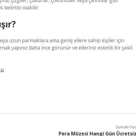
şma, çizgiler, çukurlar, çöküntüler veya çıkıntılar gibi
belirtisi olabilir.
şır?
a veya uzun parmaklara ama geniş ellere sahip kişiler için
ırnak yapınız daha ince görünür ve elleriniz estetik bir şekil
Mu
Sonraki Yaz
Pera Müzesi Hangi Gün Ücretsi