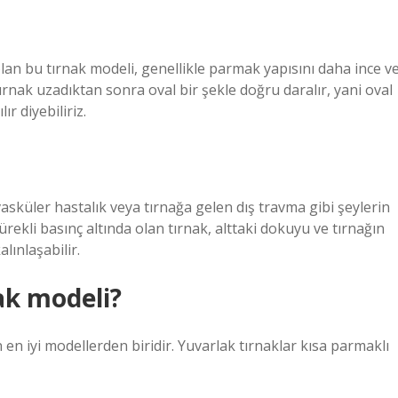
an bu tırnak modeli, genellikle parmak yapısını daha ince v
tırnak uzadıktan sonra oval bir şekle doğru daralır, yani oval
ır diyebiliriz.
vasküler hastalık veya tırnağa gelen dış travma gibi şeylerin
ekli basınç altında olan tırnak, alttaki dokuyu ve tırnağın
lınlaşabilir.
ak modeli?
n en iyi modellerden biridir. Yuvarlak tırnaklar kısa parmaklı