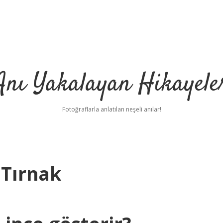
Anı Yakalayan Hikayele
Fotoğraflarla anlatılan neşeli anılar!
 Tırnak