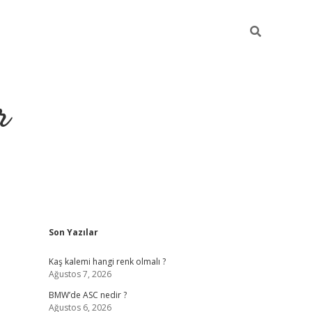
r
Sidebar
Son Yazılar
https://elexbetgiris
Kaş kalemi hangi renk olmalı ?
Ağustos 7, 2026
BMW’de ASC nedir ?
Ağustos 6, 2026