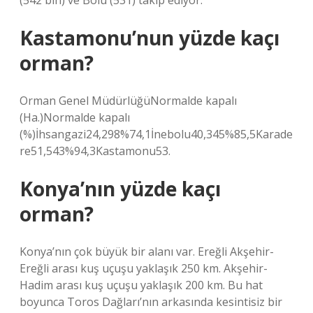
(542 bin) ve Bolu (531) takip ediyor.
Kastamonu’nun yüzde kaçı
orman?
Orman Genel MüdürlüğüNormalde kapalı
(Ha.)Normalde kapalı
(%)İhsangazi24,298%74,1İnebolu40,345%85,5Karade
re51,543%94,3Kastamonu53.
Konya’nın yüzde kaçı
orman?
Konya’nın çok büyük bir alanı var. Ereğli Akşehir-
Ereğli arası kuş uçuşu yaklaşık 250 km. Akşehir-
Hadim arası kuş uçuşu yaklaşık 200 km. Bu hat
boyunca Toros Dağları’nın arkasında kesintisiz bir