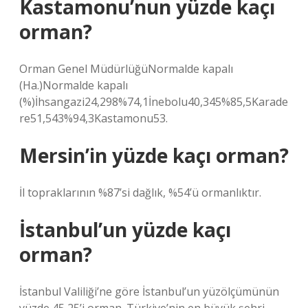
Kastamonu’nun yüzde kaçı
orman?
Orman Genel MüdürlüğüNormalde kapalı
(Ha.)Normalde kapalı
(%)İhsangazi24,298%74,1İnebolu40,345%85,5Karade
re51,543%94,3Kastamonu53.
Mersin’in yüzde kaçı orman?
İl topraklarının %87’si dağlık, %54’ü ormanlıktır.
İstanbul’un yüzde kaçı
orman?
İstanbul Valiliği’ne göre İstanbul’un yüzölçümünün