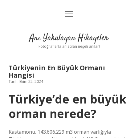
menüyü
Anasayfa
aç
Gizlilik Politikası
Anı Yakalayan Hikayeler
Yasal Uyarı
Fotoğraflarla anlatılan neşeli anılar!
Hakkımızda
Türkiyenin En Büyük Ormanı
Hangisi
Tarih: Ekim 22, 2024
Türkiye’de en büyük
orman nerede?
Kastamonu, 143.606.229 m3 orman varlığıyla