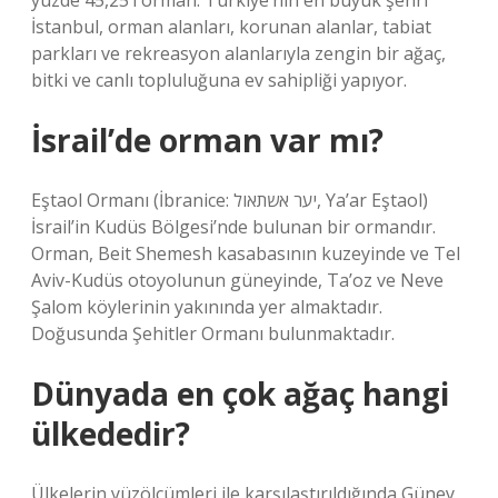
yüzde 45,25’i orman. Türkiye’nin en büyük şehri
İstanbul, orman alanları, korunan alanlar, tabiat
parkları ve rekreasyon alanlarıyla zengin bir ağaç,
bitki ve canlı topluluğuna ev sahipliği yapıyor.
İsrail’de orman var mı?
Eştaol Ormanı (İbranice: יער אשתאול, Ya’ar Eştaol)
İsrail’in Kudüs Bölgesi’nde bulunan bir ormandır.
Orman, Beit Shemesh kasabasının kuzeyinde ve Tel
Aviv-Kudüs otoyolunun güneyinde, Ta’oz ve Neve
Şalom köylerinin yakınında yer almaktadır.
Doğusunda Şehitler Ormanı bulunmaktadır.
Dünyada en çok ağaç hangi
ülkededir?
Ülkelerin yüzölçümleri ile karşılaştırıldığında Güney