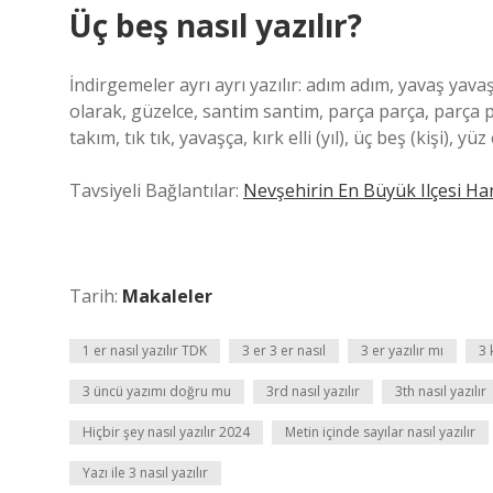
Üç beş nasıl yazılır?
İndirgemeler ayrı ayrı yazılır: adım adım, yavaş yavaş
olarak, güzelce, santim santim, parça parça, parça pa
takım, tık tık, yavaşça, kırk elli (yıl), üç beş (kişi), yüz el
Tavsiyeli Bağlantılar:
Nevşehirin En Büyük Ilçesi Ha
Tarih:
Makaleler
1 er nasıl yazılır TDK
3 er 3 er nasıl
3 er yazılır mı
3 
3 üncü yazımı doğru mu
3rd nasıl yazılır
3th nasıl yazılır
Hiçbir şey nasıl yazılır 2024
Metin içinde sayılar nasıl yazılır
Yazı ile 3 nasıl yazılır