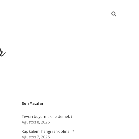
r
Sidebar
Son Yazılar
https://elexbetgiris
Tevcih buyurmak ne demek ?
Ağustos 8, 2026
Kaş kalemi hangi renk olmalı ?
Ağustos 7, 2026