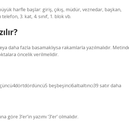
büyük harfle başlar: giriş, çıkış, müdür, veznedar, başkan,
lefon, 3. kat, 4. sınıf, 1. blok vb.
ılır?
 veya daha fazla basamaklıysa rakamlarla yazılmalıdır. Metind
talara öncelik verilmelidir.
çüçüncü4dörtdördüncü5 beşbeşinci6altıaltıncı39 satır daha
una göre 3’er’in yazımı ‘3’er’ olmalıdır.