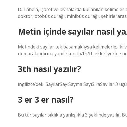
D. Tabela, işaret ve levhalarda kullanılan kelimeler 
doktor, otobüs durağı, minibüs durağı, şehirlerarası te
Metin içinde sayılar nasıl yaz
Metindeki sayılar tek basamaklıysa kelimelerle, iki
numaralandırma yapılırken th/th/th ekleri yerine nok
3th nasıl yazılır?
İngilizce’deki SayılarSayıSayma SayıSıraSayıları3 ü
3 er 3 er nasıl?
Bu tür sayılar sıklıkla yanlışlıkla 3 şeklinde yazılır. B