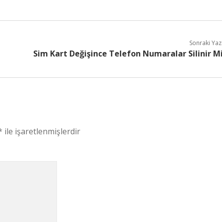
Sonraki Yaz
Sim Kart Değişince Telefon Numaralar Silinir M
*
ile işaretlenmişlerdir