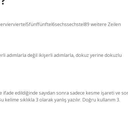
r?
vierviertel5fünffünftel6sechssechstel89 weitere Zeilen
şerli adımlarla değil ikişerli adımlarla, dokuz yerine dokuzlu
e ifade edildiğinde sayıdan sonra sadece kesme işareti ve so
 Bu kelime sıklıkla 3 olarak yanlış yazılır. Doğru kullanım 3.