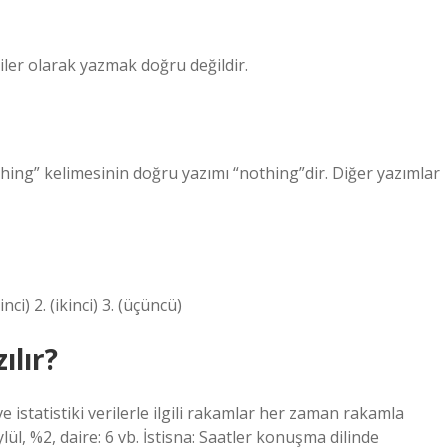
ikiler olarak yazmak doğru değildir.
ing” kelimesinin doğru yazımı “nothing”dir. Diğer yazımlar
nci) 2. (ikinci) 3. (üçüncü)
ılır?
ve istatistiki verilerle ilgili rakamlar her zaman rakamla
 Eylül, %2, daire: 6 vb. İstisna: Saatler konuşma dilinde