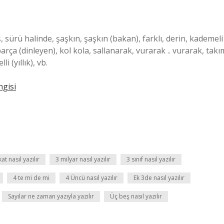
, sürü halinde, şaşkın, şaşkın (bakan), farklı, derin, kademeli
rça (dinleyen), kol kola, sallanarak, vurarak .. vurarak, takı
li (yıllık), vb.
ngisi
kat nasıl yazılır
3 milyar nasıl yazılır
3 sınıf nasıl yazılır
4 te mi de mi
4 Üncü nasıl yazılır
Ek 3de nasıl yazılır
Sayılar ne zaman yazıyla yazılır
Üç beş nasıl yazılır