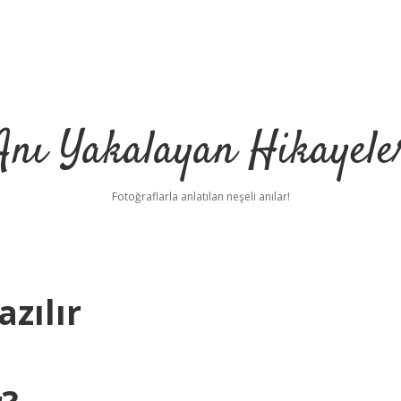
Anı Yakalayan Hikayele
Fotoğraflarla anlatılan neşeli anılar!
azılır