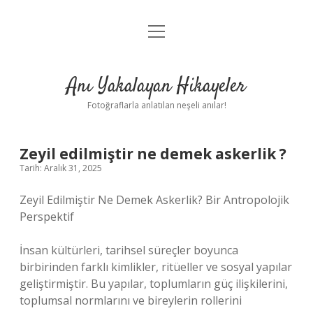
menüyü
Anasayfa
aç
Gizlilik Politikası
Anı Yakalayan Hikayeler
Yasal Uyarı
Fotoğraflarla anlatılan neşeli anılar!
Hakkımızda
Zeyil edilmiştir ne demek askerlik ?
Tarih: Aralık 31, 2025
Zeyil Edilmiştir Ne Demek Askerlik? Bir Antropolojik
Perspektif
İnsan kültürleri, tarihsel süreçler boyunca
birbirinden farklı kimlikler, ritüeller ve sosyal yapılar
geliştirmiştir. Bu yapılar, toplumların güç ilişkilerini,
toplumsal normlarını ve bireylerin rollerini