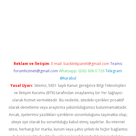
tgiris.org/
betbox
betexper bahis
Reklam ve İletişim:
E-mail:
backlinkpaneli@gmail.com
Teams:
forumhizmeti@gmail.com
Whatsapp: 0262 606 0 726
Telegram:
@karabul
Yasal Uyarı:
Sitemiz, 5651 Sayılı Kanun gereğince Bilgi Teknolojileri
ve İletişim Kurumu (BTK) tarafından onaylanmış bir Yer Sağlayıcı
olarak hizmet vermektedir. Bu nedenle, sitedeki içerikleri proaktif
olarak denetleme veya araştırma yükümlülüğümüz bulunmamaktadır.
Ancak, üyelerimiz yazdıkları içeriklerin sorumluluğunu taşımakta olup,
siteye üye olarak bu sorumluluğu kabul etmiş sayılırlar. Bu internet
sitesi, herhangi bir marka, kurum veya şahıs şirketi ile hiçbir bağlantısı