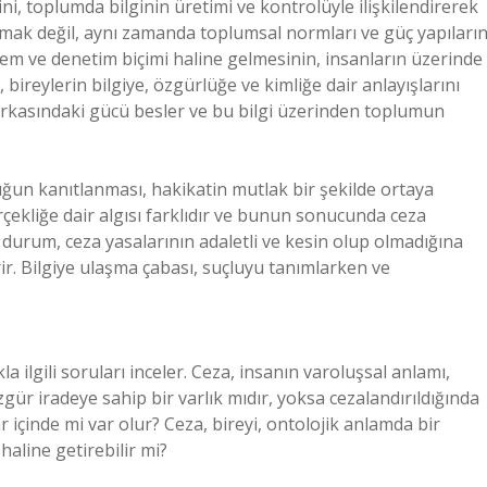
ni, toplumda bilginin üretimi ve kontrolüyle ilişkilendirerek
ırmak değil, aynı zamanda toplumsal normları ve güç yapıların
özlem ve denetim biçimi haline gelmesinin, insanların üzerinde
bireylerin bilgiye, özgürlüğe ve kimliğe dair anlayışlarını
n arkasındaki gücü besler ve bu bilgi üzerinden toplumun
luğun kanıtlanması, hakikatin mutlak bir şekilde ortaya
erçekliğe dair algısı farklıdır ve bunun sonucunda ceza
durum, ceza yasalarının adaletli ve kesin olup olmadığına
r. Bilgiye ulaşma çabası, suçluyu tanımlarken ve
kla ilgili soruları inceler. Ceza, insanın varoluşsal anlamı,
zgür iradeye sahip bir varlık mıdır, yoksa cezalandırıldığında
r içinde mi var olur? Ceza, bireyi, ontolojik anlamda bir
aline getirebilir mi?