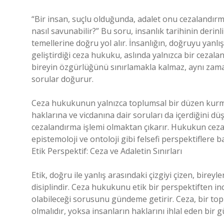
“Bir insan, suçlu olduğunda, adalet onu cezalandırm
nasıl savunabilir?” Bu soru, insanlık tarihinin derinl
temellerine doğru yol alır. İnsanlığın, doğruyu yan
geliştirdiği ceza hukuku, aslında yalnızca bir cezal
bireyin özgürlüğünü sınırlamakla kalmaz, aynı zama
sorular doğurur.
Ceza hukukunun yalnızca toplumsal bir düzen kurm
haklarına ve vicdanına dair soruları da içerdiğini 
cezalandırma işlemi olmaktan çıkarır. Hukukun ceza 
epistemoloji ve ontoloji gibi felsefi perspektiflere 
Etik Perspektif: Ceza ve Adaletin Sınırları
Etik, doğru ile yanlış arasındaki çizgiyi çizen, bireyl
disiplindir. Ceza hukukunu etik bir perspektiften i
olabileceği sorusunu gündeme getirir. Ceza, bir to
olmalıdır, yoksa insanların haklarını ihlal eden bir 