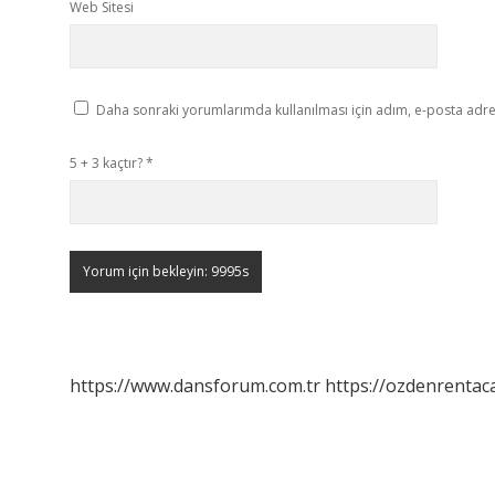
Web Sitesi
Daha sonraki yorumlarımda kullanılması için adım, e-posta adres
5 + 3 kaçtır?
*
https://www.dansforum.com.tr
https://ozdenrentaca