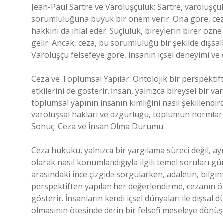
Jean-Paul Sartre ve Varoluşçuluk: Sartre, varoluşç
sorumluluğuna büyük bir önem verir. Ona göre, cez
hakkını da ihlal eder. Suçluluk, bireylerin birer ö
gelir. Ancak, ceza, bu sorumluluğu bir şekilde dışsa
Varoluşçu felsefeye göre, insanın içsel deneyimi ve 
Ceza ve Toplumsal Yapılar: Ontolojik bir perspektift
etkilerini de gösterir. İnsan, yalnızca bireysel bir v
toplumsal yapının insanın kimliğini nasıl şekillendir
varoluşsal hakları ve özgürlüğü, toplumun normları 
Sonuç: Ceza ve İnsan Olma Durumu
Ceza hukuku, yalnızca bir yargılama süreci değil, ay
olarak nasıl konumlandığıyla ilgili temel soruları g
arasındaki ince çizgide sorgularken, adaletin, bilgin
perspektiften yapılan her değerlendirme, cezanın öz
gösterir. İnsanların kendi içsel dünyaları ile dışsal
olmasının ötesinde derin bir felsefi meseleye dönüş