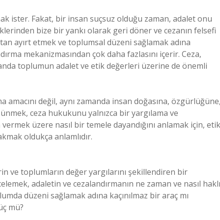
ak ister. Fakat, bir insan suçsuz olduğu zaman, adalet onu
iklerinden bize bir yankı olarak geri döner ve cezanın felsefi
lıştan ayırt etmek ve toplumsal düzeni sağlamak adına
andırma mekanizmasından çok daha fazlasını içerir. Ceza,
nda toplumun adalet ve etik değerleri üzerine de önemli
a amacını değil, aynı zamanda insan doğasına, özgürlüğüne
düşünmek, ceza hukukunu yalnızca bir yargılama ve
vermek üzere nasıl bir temele dayandığını anlamak için, etik
bakmak oldukça anlamlıdır.
erin ve toplumların değer yargılarını şekillendiren bir
ncelemek, adaletin ve cezalandırmanın ne zaman ve nasıl hakl
plumda düzeni sağlamak adına kaçınılmaz bir araç mı
güç mü?