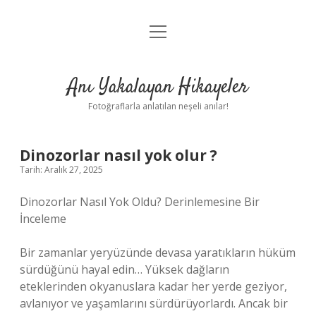
menüyü
Anasayfa
aç
Gizlilik Politikası
Anı Yakalayan Hikayeler
Yasal Uyarı
Fotoğraflarla anlatılan neşeli anılar!
Hakkımızda
Dinozorlar nasıl yok olur ?
Tarih: Aralık 27, 2025
Dinozorlar Nasıl Yok Oldu? Derinlemesine Bir
İnceleme
Bir zamanlar yeryüzünde devasa yaratıkların hüküm
sürdüğünü hayal edin… Yüksek dağların
eteklerinden okyanuslara kadar her yerde geziyor,
avlanıyor ve yaşamlarını sürdürüyorlardı. Ancak bir