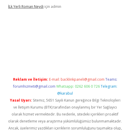
İLk Yerli Roman Neydi
için
admin
tgiris.org/
betbox
betexper bahis
Reklam ve İletişim:
E-mail:
backlinkpaneli@gmail.com
Teams:
forumhizmeti@gmail.com
Whatsapp: 0262 606 0 726
Telegram:
@karabul
Yasal Uyarı:
Sitemiz, 5651 Sayılı Kanun gereğince Bilgi Teknolojileri
ve İletişim Kurumu (BTK) tarafından onaylanmış bir Yer Sağlayıcı
olarak hizmet vermektedir. Bu nedenle, sitedeki içerikleri proaktif
olarak denetleme veya araştırma yükümlülüğümüz bulunmamaktadır.
Ancak, üyelerimiz yazdıkları içeriklerin sorumluluğunu taşımakta olup,