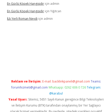
En Güçlü Köpek Hangisidir
için
admin
En Güçlü Köpek Hangisidir
için
Yiğitcan
İLk Yerli Roman Neydi
için
admin
s
Reklam ve İletişim:
E-mail:
backlinkpaneli@gmail.com
Teams:
forumhizmeti@gmail.com
Whatsapp: 0262 606 0 726
Telegram:
@karabul
Yasal Uyarı:
Sitemiz, 5651 Sayılı Kanun gereğince Bilgi Teknolojileri
ve İletişim Kurumu (BTK) tarafından onaylanmış bir Yer Sağlayıcı
olarak hizmet vermektedir. Bu nedenle, sitedeki içerikleri proaktif