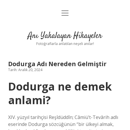
menüyü
Anasayfa
aç
Gizlilik Politikası
Anı Yakalayan Hikayeler
Yasal Uyarı
Fotoğraflarla anlatılan neşeli anılar!
Hakkımızda
Dodurga Adı Nereden Gelmiştir
Tarih: Aralık 20, 2024
Dodurga ne demek
anlami?
XIV. yüzyıl tarihçisi Reşîdüddîn; Câmiü’t-Tevârih adlı
eserinde Dodurga sözcüğünün “bir ülkeyi almak,