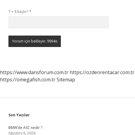
7 + 8 kaçtır?
*
https://www.dansforum.com.tr
https://ozdenrentacar.com.tr
https://omegafish.com.tr
Sitemap
Sidebar
Son Yazılar
BMW’de ASC nedir ?
Ağustos 6, 2026