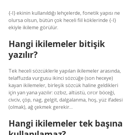
{-I} ekinin kullanıldığı lehçelerde, fonetik yapısı ne
olursa olsun, bütün çok heceli fiil köklerinde {-I}
ekiyle ikileme görülür.
Hangi ikilemeler bitişik
yazılır?
Tek heceli sözcüklerle yapılan ikilemeler arasında,
telaffuzda vurgusu ikinci sözcüğe (son heceye)
kayan ikilemeler, birleşik sözcük haline geldikleri
için yan yana yazılır: cızbız, altüstü, cırcır böceği,
civciv, çöp, nag, gelgit, dalgalanma, hoş, yüz ifadesi
(olmak), ağ çekmek gerekir…
Hangi ikilemeler tek başına
kullanılamaz?