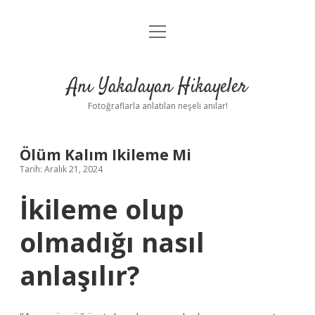
menüyü
Anasayfa
aç
Gizlilik Politikası
Anı Yakalayan Hikayeler
Yasal Uyarı
Fotoğraflarla anlatılan neşeli anılar!
Hakkımızda
Ölüm Kalım Ikileme Mi
Tarih: Aralık 21, 2024
İkileme olup
olmadığı nasıl
anlaşılır?