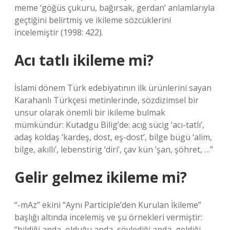
meme ‘göğüs çukuru, bağırsak, gerdan’ anlamlarıyla
geçtiğini belirtmiş ve ikileme sözcüklerini
incelemiştir (1998: 422).
Acı tatlı ikileme mi?
İslami dönem Türk edebiyatının ilk ürünlerini sayan
Karahanlı Türkçesi metinlerinde, sözdizimsel bir
unsur olarak önemli bir ikileme bulmak
mümkündür: Kutadgu Bilig’de: acıġ sücig ‘acı-tatlı’,
adaş koldaş ‘kardeş, dost, eş-dost’, bilge bügü ‘alim,
bilge, akıllı’, lebenstirig ‘diri’, çav kün ‘şan, şöhret, …”
Gelir gelmez ikileme mi?
“-mAz” ekini “Aynı Participle’den Kurulan İkileme”
başlığı altında incelemiş ve şu örnekleri vermiştir:
“bildiği anda, olduğu anda, söylediği anda, geldiği