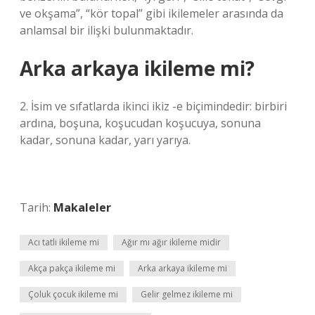
ve okşama”, “kör topal” gibi ikilemeler arasında da
anlamsal bir ilişki bulunmaktadır.
Arka arkaya ikileme mi?
2. İsim ve sıfatlarda ikinci ikiz -e biçimindedir: birbiri
ardına, boşuna, koşucudan koşucuya, sonuna
kadar, sonuna kadar, yarı yarıya.
Tarih:
Makaleler
Acı tatlı ikileme mi
Ağır mı ağır ikileme midir
Akça pakça ikileme mi
Arka arkaya ikileme mi
Çoluk çocuk ikileme mi
Gelir gelmez ikileme mi