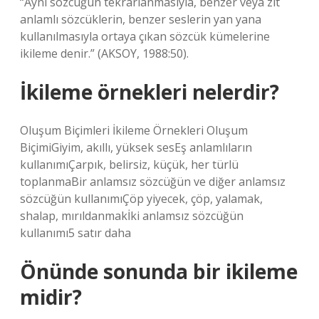
“Aynı sözcüğün tekrarlanmasıyla, benzer veya zıt
anlamlı sözcüklerin, benzer seslerin yan yana
kullanılmasıyla ortaya çıkan sözcük kümelerine
ikileme denir.” (AKSOY, 1988:50).
İkileme örnekleri nelerdir?
Oluşum Biçimleri İkileme Örnekleri Oluşum
BiçimiGiyim, akıllı, yüksek sesEş anlamlıların
kullanımıÇarpık, belirsiz, küçük, her türlü
toplanmaBir anlamsız sözcüğün ve diğer anlamsız
sözcüğün kullanımıÇöp yiyecek, çöp, yalamak,
shalap, mırıldanmakİki anlamsız sözcüğün
kullanımı5 satır daha
Önünde sonunda bir ikileme
midir?