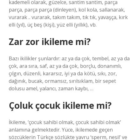
kademeli olarak, güzelce, santim santim, parça
parça, parça parça (dinleyen), kol kola, sallanarak,
vurarak .. vurarak, takım takım, tık tık, yavaşça, kırk
elli (yıl), üç beş (kişi), yüz elli (yıllık), vb.
Zar zor ikileme mi?
Bazı ikilikler şunlardır: az ya da çok, tembel, az ya da
çok, ara sıra, saf, az ya da çok, borçlu, donanımlı,
çılgın, düzenli, kararsız, iyi ya da kötü, sıkı, zor,
dağınık, bucak, ormansız, sırılsıklam, bir sepet
dolusu amel, yalancı, zaman kaybı, …
Çoluk çocuk ikileme mi?
İkileme, ‘çocuk sahibi olmak, çocuk sahibi olmak’
anlamına gelmektedir. Yüce, ikilemede geçen
sözcüklerin Türkçe sözlükte yavru ‘sperm, nesil’ ve