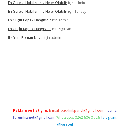
En Gerekli Hobilerimiz Neler Olabilir
için
admin
En Gerekli Hobilerimiz Neler Olabilir
için
Tuncay
En Güçlü Köpek Hangisidir
için
admin
En Güçlü Köpek Hangisidir
için
Yiğitcan
İLk Yerli Roman Neydi
için
admin
iris.org/
betbox
betexper bahis
Reklam ve İletişim:
E-mail:
backlinkpaneli@gmail.com
Teams:
forumhizmeti@gmail.com
Whatsapp: 0262 606 0 726
Telegram:
@karabul