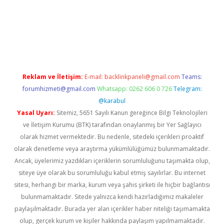
xbetgiris.org/
betbox
betexper bahis
Reklam ve İletişim:
E-mail:
backlinkpaneli@gmail.com
Teams:
forumhizmeti@gmail.com
Whatsapp: 0262 606 0 726
Telegram:
@karabul
Yasal Uyarı:
Sitemiz, 5651 Sayılı Kanun gereğince Bilgi Teknolojileri
ve İletişim Kurumu (BTK) tarafından onaylanmış bir Yer Sağlayıcı
olarak hizmet vermektedir. Bu nedenle, sitedeki içerikleri proaktif
olarak denetleme veya araştırma yükümlülüğümüz bulunmamaktadır.
Ancak, üyelerimiz yazdıkları içeriklerin sorumluluğunu taşımakta olup,
siteye üye olarak bu sorumluluğu kabul etmiş sayılırlar. Bu internet
sitesi, herhangi bir marka, kurum veya şahıs şirketi ile hiçbir bağlantısı
bulunmamaktadır. Sitede yalnızca kendi hazırladığımız makaleler
paylaşılmaktadır. Burada yer alan içerikler haber niteliği taşımamakta
olup, gerçek kurum ve kişiler hakkında paylaşım yapılmamaktadır.