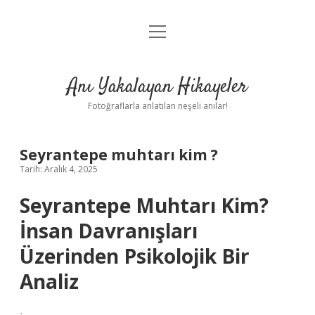
menüyü
Anasayfa
aç
Gizlilik Politikası
Anı Yakalayan Hikayeler
Yasal Uyarı
Fotoğraflarla anlatılan neşeli anılar!
Hakkımızda
Seyrantepe muhtarı kim ?
Tarih: Aralık 4, 2025
Seyrantepe Muhtarı Kim?
İnsan Davranışları
Üzerinden Psikolojik Bir
Analiz