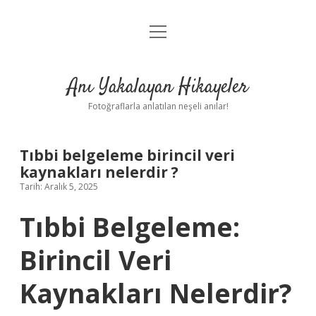
menüyü
Anasayfa
aç
Gizlilik Politikası
Anı Yakalayan Hikayeler
Yasal Uyarı
Fotoğraflarla anlatılan neşeli anılar!
Hakkımızda
Tıbbi belgeleme birincil veri
kaynakları nelerdir ?
Tarih: Aralık 5, 2025
Tıbbi Belgeleme:
Birincil Veri
Kaynakları Nelerdir?