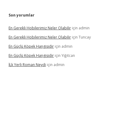
Son yorumlar
En Gerekli Hobilerimiz Neler Olabilir
için
admin
En Gerekli Hobilerimiz Neler Olabilir
için
Tuncay
En Güçlü Köpek Hangisidir
için
admin
En Güçlü Köpek Hangisidir
için
Yiğitcan
İLk Yerli Roman Neydi
için
admin
giris.org/
betbox
betexper bahis